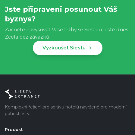
Jste připraveni posunout Váš
byznys?
Začněte navyšovat Vaše tržby se Siestou ještě dnes.
Zcela bez závazků.
Vyzkoušet Siestu
Komplexní řešení pro správu hotelů navržené pro moderní
pohostinství.
Produkt