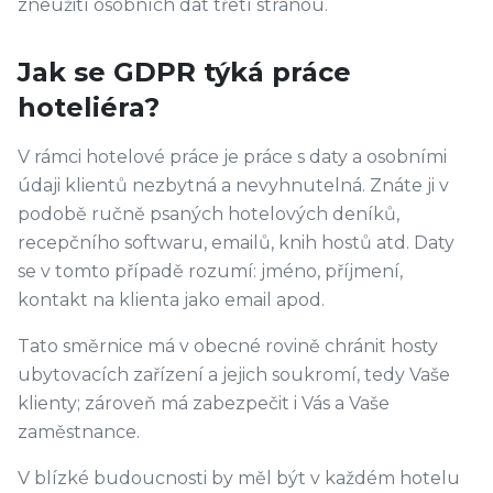
zneužití osobních dat třetí stranou.
Jak se GDPR týká práce
hoteliéra?
V rámci hotelové práce je práce s daty a osobními
údaji klientů nezbytná a nevyhnutelná. Znáte ji v
podobě ručně psaných hotelových deníků,
recepčního softwaru, emailů, knih hostů atd. Daty
se v tomto případě rozumí: jméno, příjmení,
kontakt na klienta jako email apod.
Tato směrnice má v obecné rovině chránit hosty
ubytovacích zařízení a jejich soukromí, tedy Vaše
klienty; zároveň má zabezpečit i Vás a Vaše
zaměstnance.
V blízké budoucnosti by měl být v každém hotelu